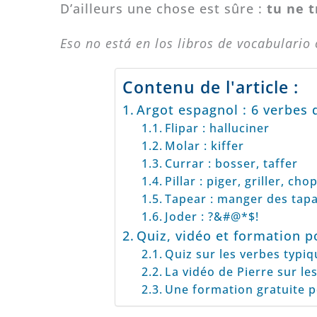
D’ailleurs une chose est sûre :
tu ne 
Eso no está en los libros de vocabulari
Contenu de l'article :
Argot espagnol : 6 verbes 
Flipar : halluciner
Molar : kiffer
Currar : bosser, taffer
Pillar : piger, griller, ch
Tapear : manger des tap
Joder : ?&#@*$!
Quiz, vidéo et formation po
Quiz sur les verbes typi
La vidéo de Pierre sur le
Une formation gratuite p