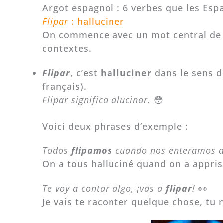
Argot espagnol : 6 verbes que les Esp
Flipar
: halluciner
On commence avec un mot central de l’
contextes.
Flipar
, c’est
halluciner
dans le sens d
français).
Flipar significa alucinar.
😳
Voici deux phrases d’exemple :
Todos
flipamos
cuando nos enteramos de
On a tous halluciné quand on a appris
Te voy a contar algo, ¡vas a
flipar
!
👀
Je vais te raconter quelque chose, tu n