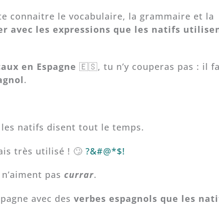
te connaitre le vocabulaire, la grammaire et la
er avec les expressions que les natifs utilise
caux en Espagne
🇪🇸, tu n’y couperas pas : il f
agnol
.
les natifs disent tout le temps.
s très utilisé ! 🙄
?&#@*$!
 n’aiment pas
currar
.
Espagne avec des
verbes espagnols que les nati