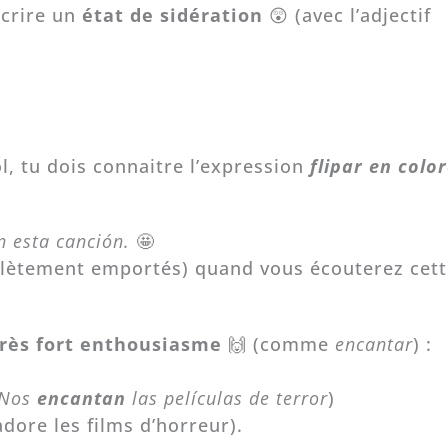
écrire un
état de sidération
😲 (avec l’adjectif
, tu dois connaitre l’expression
flipar en colo
 esta canción.
🤩
plètement emportés) quand vous écouterez cett
très fort enthousiasme
🙌 (comme
encantar
) :
Nos
encantan
las películas de terror
)
adore les films d’horreur).