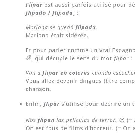
Flipar
est aussi parfois utilisé pour d
flipado / flipada
) :
Mariana se quedó
flipada
.
Mariana était sidérée.
Et pour parler comme un vrai Espagnol
🌈, qui décuple le sens du mot
flipar
:
Van a
flipar en colores
cuando escuchen
Vous allez devenir dingues (être com
chanson.
Enfin,
flipar
s’utilise pour décrire un
Nos
flipan
las películas de terror.
😍 (=
On est fous de films d’horreur. (= On 