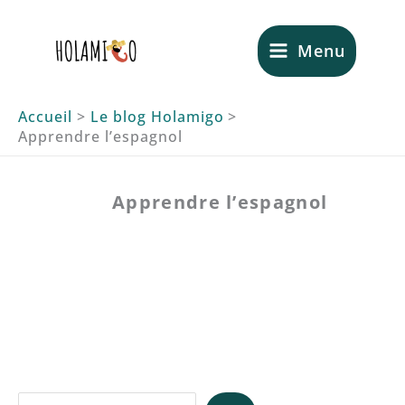
Aller
au
Menu
contenu
Accueil
Le blog Holamigo
Apprendre l’espagnol
Apprendre l’espagnol
10 astuces d’un formateur de
langue expérimenté pour
retenir l’espagnol.