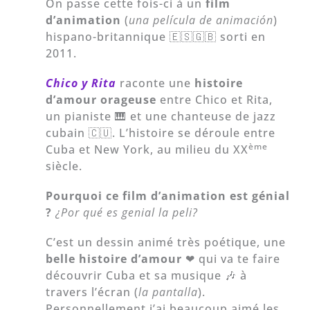
On passe cette fois-ci à un
film
d’animation
(
una
película de animación
)
hispano-britannique 🇪🇸🇬🇧 sorti en
2011.
Chico y Rita
raconte une
histoire
d’amour orageuse
entre Chico et Rita,
un pianiste 🎹 et une chanteuse de jazz
cubain 🇨🇺. L’histoire se déroule entre
ème
Cuba et New York, au milieu du XX
siècle.
Pourquoi ce film d’animation est génial
?
¿Por qué es genial la peli?
C’est un dessin animé très poétique, une
belle histoire d’amour
❤ qui va te faire
découvrir Cuba et sa musique 🎶 à
travers l’écran (
la pantalla
).
Personnellement j’ai beaucoup aimé les