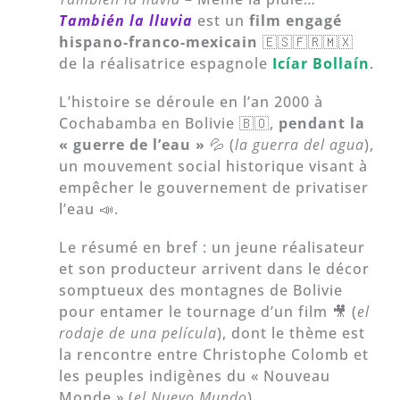
También la lluvia
est un
film
engagé
hispano-franco-mexicain
🇪🇸🇫🇷🇲🇽
de la réalisatrice espagnole
Icíar Bollaín
.
L’histoire se déroule en l’an 2000 à
Cochabamba en Bolivie 🇧🇴,
pendant la
« guerre de l’eau »
💦 (
la guerra del agua
),
un mouvement social historique visant à
empêcher le gouvernement de privatiser
l’eau 📣.
Le résumé en bref : un jeune réalisateur
et son producteur arrivent dans le décor
somptueux des montagnes de Bolivie
pour entamer le tournage d’un film 🎥 (
el
rodaje de una película
), dont le thème est
la rencontre entre Christophe Colomb et
les peuples indigènes du « Nouveau
Monde » (
el Nuevo Mundo
).