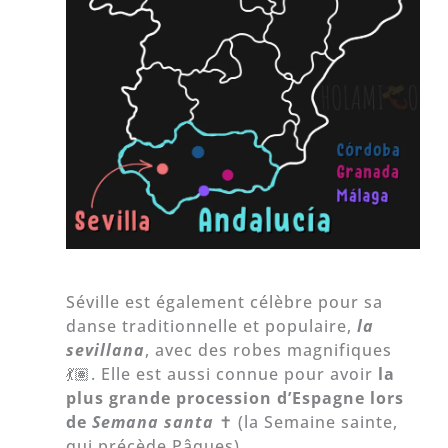
Séville est également célèbre pour sa
danse traditionnelle et populaire,
la
sevillana
, avec des robes magnifiques
💃🏽. Elle est aussi connue pour avoir
la
plus grande procession d’Espagne lors
de
Semana santa
✝️ (la Semaine sainte,
qui précède Pâques).