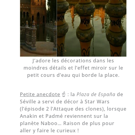
J’adore les décorations dans les
moindres détails et l’effet miroir sur le
petit cours d’eau qui borde la place.
Petite anecdote
☝️ : la
Plaza de España
de
Séville a servi de décor à Star Wars
(l’épisode 2 l’Attaque des clones), lorsque
Anakin et Padmé reviennent sur la
planète Naboo… Raison de plus pour
aller y faire le curieux !