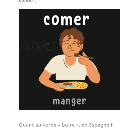
Quant au verbe « boire », en Espagne il