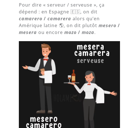
Pour dire « serveur / serveuse », ça
dépend : en Espagne 🇪🇸, on dit
camarero
/
camarera
alors qu’en
Amérique latine 🌎, on dit plutôt
mesero
/
mesera
ou encore
mozo
/
moza
.