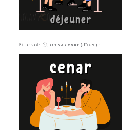
Et le soir 🕗, on va
cenar
(dîner) :