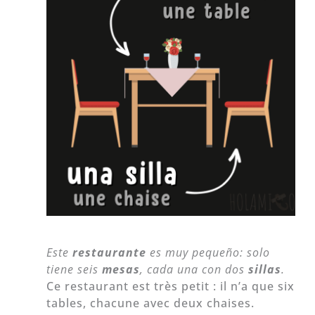
Este
restaurante
es muy pequeño: solo
tiene seis
mesas
, cada una con dos
sillas
.
Ce restaurant est très petit : il n’a que six
tables, chacune avec deux chaises.