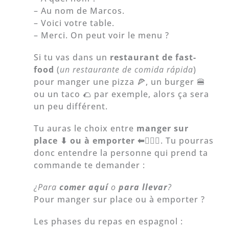
– Au nom de Marcos.
– Voici votre table.
– Merci. On peut voir le menu ?
Si tu vas dans un
restaurant de fast-
food
(
un
restaurante de comida rápida
)
pour manger une pizza 🍕, un burger 🍔
ou un taco 🌮 par exemple, alors ça sera
un peu différent.
Tu auras le choix entre
manger sur
place ⬇ ou à emporter
⬅
🚶🏻‍♀
. Tu pourras
donc entendre la personne qui prend ta
commande te demander :
¿Para
comer aquí
o
para llevar
?
Pour manger sur place ou à emporter ?
Les phases du repas en espagnol :