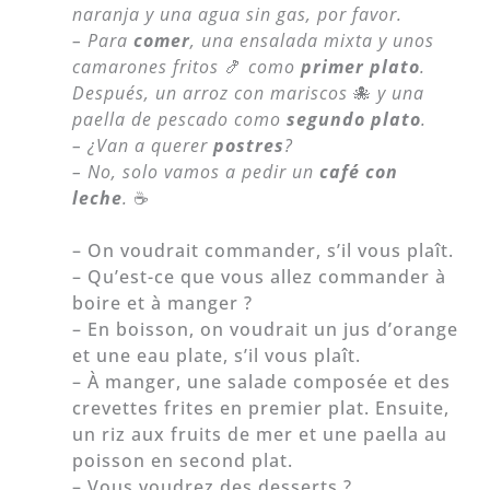
naranja y una agua sin gas, por favor.
– Para
comer
, una ensalada mixta y unos
camarones fritos
🍤
como
primer plato
.
Después, un arroz con mariscos
🐙
y una
paella de pescado como
segundo plato
.
– ¿Van a querer
postres
?
– No, solo vamos a pedir un
café con
leche
.
☕
– On voudrait commander, s’il vous plaît.
– Qu’est-ce que vous allez commander à
boire et à manger ?
– En boisson, on voudrait un jus d’orange
et une eau plate, s’il vous plaît.
– À manger, une salade composée et des
crevettes frites en premier plat. Ensuite,
un riz aux fruits de mer et une paella au
poisson en second plat.
– Vous voudrez des desserts ?