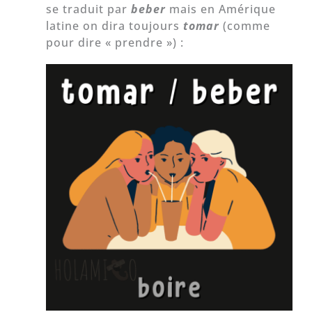
se traduit par
beber
mais en Amérique
latine on dira toujours
tomar
(comme
pour dire « prendre ») :