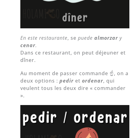
En este restaurante
, se
puede
almorzar
y
cenar
.
Dans ce restaurant, on peut déjeuner et
dîner.
Au moment de passer commande ☝️, on a
deux options :
pedir
et
ordenar
, qui
veulent tous les deux dire « commander
».