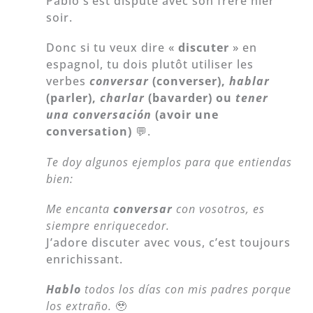
Pablo s’est disputé avec son frère hier
soir.
Donc si tu veux dire «
discuter
» en
espagnol, tu dois plutôt utiliser les
verbes
conversar
(converser),
hablar
(parler),
charlar
(bavarder) ou
tener
una conversación
(avoir une
conversation)
💬.
Te doy algunos ejemplos para que entiendas
bien:
Me encanta
conversar
con vosotros, es
siempre enriquecedor.
J’adore discuter avec vous, c’est toujours
enrichissant.
Hablo
todos los días con mis padres porque
los extraño.
🥹