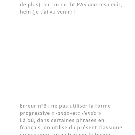
de plus)
.
Ici, on ne dit PAS
una cosa más
,
hein (je t’ai vu venir) !
Erreur n°3 : ne pas utiliser la forme
progressive «
-ando
»et
«
-iendo
»
Là où, dans certaines phrases en
français, on utilise du présent classique,
en espagnol on va trouver la forme