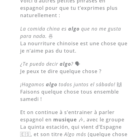
Voici d’autres petites phrases en
espagnol pour que tu t’exprimes plus
naturellement :
La comida china es
algo
que no me gusta
para nada.
🍜
La nourriture chinoise est une chose que
je n’aime pas du tout.
¿Te puedo decir
algo
?
🗣️
Je peux te dire quelque chose ?
¡Hagamos
algo
todos juntos el sábado!
🙌
Faisons quelque chose tous ensemble
samedi !
Et on continue à s’entrainer à parler
espagnol en
musique
🎶, avec le groupe
La quinta estación, qui vient d’Espagne
🇪🇸, et son titre
Algo más
(quelque chose