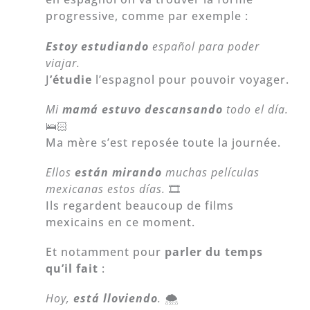
progressive, comme par exemple :
Estoy estudiando
español para poder
viajar.
J
’étudie
l’espagnol pour pouvoir voyager.
Mi
mamá estuvo descansando
todo el día.
🛌🏻
Ma mère s’est reposée toute la journée.
Ellos
están mirando
muchas películas
mexicanas estos días.
🎞️
Ils regardent beaucoup de films
mexicains en ce moment.
Et notamment pour
parler du temps
qu’il fait
:
Hoy,
está lloviendo
.
🌨️