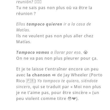
reunión?
🤷🏻‍♂️
Tu ne sais pas non plus où va être la
réunion ?
Ellos
tampoco quieren
ir a la casa de
Matías.
Ils ne veulent pas non plus aller chez
Matías.
Tampoco vamos
a llorar por eso.
😭
On ne va pas non plus pleurer pour ça.
Et je te laisse t’entraîner encore un peu
avec
la chanson
⏯️ de Jay Wheeler (Porto
Rico 🇵🇷)
Yo tampoco te quiero, siéndote
sincero
, qui se traduit par « Moi non plus
je ne t’aime pas, pour être sincère » (un
peu violent comme titre 😳💔).