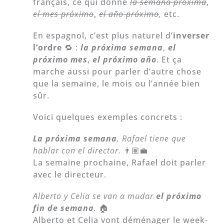
français, ce qui donne
la semana próxima
,
el mes próximo
,
el año próximo
,
etc.
En espagnol, c’est plus naturel d’
inverser
l’ordre
🔁 :
la próxima semana
,
el
próximo mes
,
el próximo año
. Et ça
marche aussi pour parler d’autre chose
que la semaine, le mois ou l’année bien
sûr.
Voici quelques exemples concrets :
La próxima semana
, Rafael tiene que
hablar con el director.
👨🏽‍💼
La semaine prochaine, Rafael doit parler
avec le directeur.
Alberto y Celia se van a mudar
el próximo
fin de semana
.
🏠
Alberto et Celia vont déménager le week-