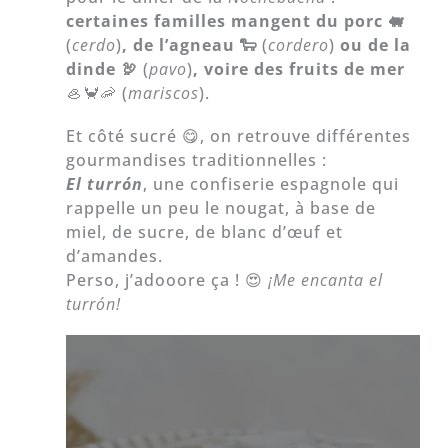
certaines familles mangent du porc 🐖
(
cerdo
)
, de l’agneau 🐑
(
cordero
)
ou de la
dinde 🦃
(
pavo
)
, voire des fruits de mer
🦪🦀🦐 (
mariscos
).
Et côté sucré 😋, on retrouve différentes
gourmandises traditionnelles :
El
turrón
, une confiserie espagnole qui
rappelle un peu le nougat, à base de
miel, de sucre, de blanc d’œuf et
d’amandes.
Perso, j’adooore ça ! 😍
¡Me encanta el
turrón!