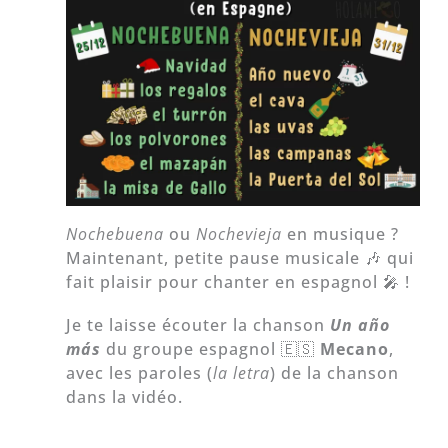
Nochebuena
ou
Nochevieja
en musique ?
Maintenant, petite pause musicale 🎶 qui
fait plaisir pour chanter en espagnol 🎤 !
Je te laisse écouter la chanson
Un año
más
du groupe espagnol 🇪🇸
Mecano
,
avec les paroles (
la letra
) de la chanson
dans la vidéo.