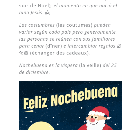
soir de Noël)
, el momento en que nació el
niño Jesús.
👼
Las costumbres
(les coutumes)
pueden
variar según cada país pero generalmente,
las personas se reúnen con sus familiares
para cenar
(dîner)
e intercambiar regalos
🎁
🎅🏼 (échanger des cadeaux)
.
Nochebuena es la víspera
(la veille)
del 25
de diciembre.