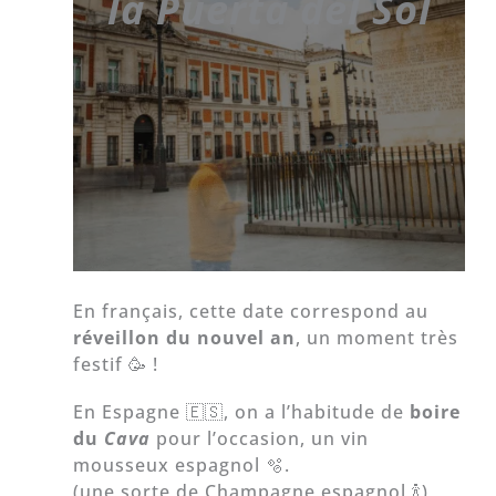
la Puerta del Sol
En français, cette date correspond au
réveillon du nouvel an
, un moment très
festif 🥳 !
En Espagne 🇪🇸, on a l’habitude de
boire
du
Cava
pour l’occasion, un vin
mousseux espagnol 🫧.
(une sorte de Champagne espagnol 🍾)