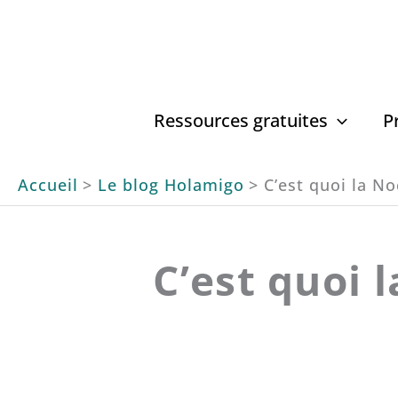
Aller
au
contenu
Ressources gratuites
P
Accueil
Le blog Holamigo
C’est quoi la N
C’est quoi