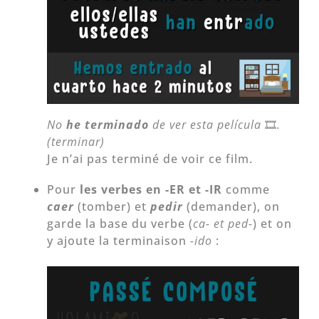
No
he terminado
de ver esta película
🎞
.
(terminar)
Je n’ai pas terminé de voir ce film.
Pour
les verbes en -ER et -IR
comme
caer
(tomber) et
pedir
(demander), on
garde la base du verbe (
ca- et ped-
) et on
y ajoute la terminaison
-ido
: