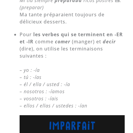
Mi tía siempre
preparaba
ricos postres
🍰
.
(preparar)
Ma tante préparaient toujours de
délicieux desserts.
Pour
les verbes qui se terminent en -ER
et -IR
comme
comer
(manger) et
decir
(dire), on utilise les terminaisons
suivantes :
– yo : -ía
– tú : -ías
– él / ella / usted : -ía
– nosotros : -íamos
– vosotros : -íais
– ellos / ellas / ustedes : -ían