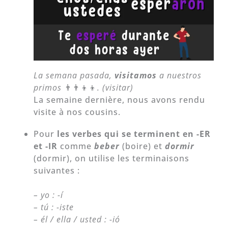
La semana pasada,
visitamos
a nuestros
primos
👨‍👨‍👦‍👦
. (visitar)
La semaine dernière, nous avons rendu
visite à nos cousins.
Pour
les verbes qui se terminent en -ER
et -IR
comme
beber
(boire) et
dormir
(dormir), on utilise les terminaisons
suivantes :
– yo : -í
– tú : -iste
– él / ella / usted : -ió