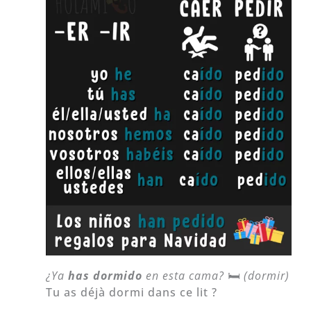
¿Ya
has dormido
en esta cama?
🛏
(dormir)
Tu as déjà dormi dans ce lit ?