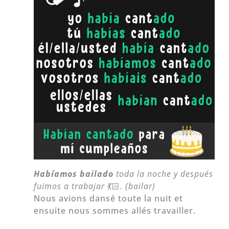
H
abíamos bailado
toda la noche y después
fuimos a trabajar
💃🏻
. (bailar)
Nous avions dansé toute la nuit et
ensuite nous sommes allés travailler.