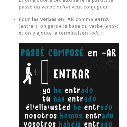
Et on ajoute à cet auxiliaire le participe
passé du verbe qu’on veut conjuguer :
Pour
les verbes en -AR
comme
entrar
(entrer), on garde la base du verbe (
entr-
)
et on y ajoute la terminaison
-ado
: