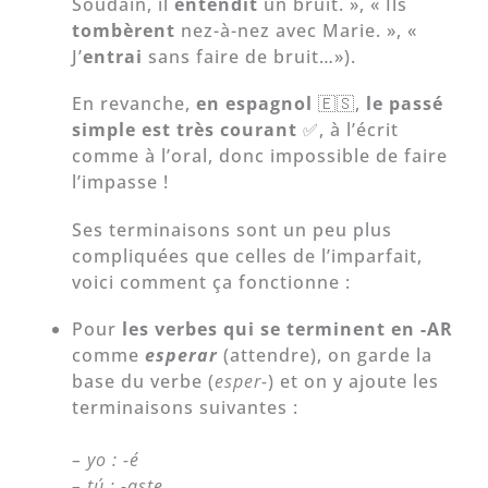
Soudain, il
entendit
un bruit. », « Ils
tombèrent
nez-à-nez avec Marie. », «
J’
entrai
sans faire de bruit…»).
En revanche,
en espagnol
🇪🇸,
le passé
simple est très courant
✅, à l’écrit
comme à l’oral, donc impossible de faire
l’impasse !
Ses terminaisons sont un peu plus
compliquées que celles de l’imparfait,
voici comment ça fonctionne :
Pour
les verbes qui se terminent en -AR
comme
esperar
(attendre), on garde la
base du verbe (
esper-
) et on y ajoute les
terminaisons suivantes :
– yo : -é
– tú : -aste