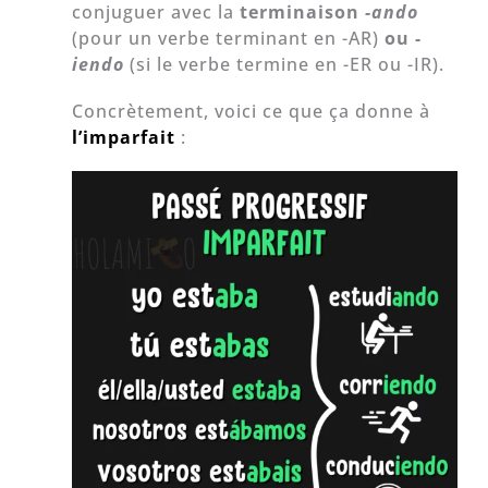
conjuguer avec la
terminaison
-ando
(pour un verbe terminant en -AR)
ou
-
iendo
(si le verbe termine en -ER ou -IR).
Concrètement, voici ce que ça donne à
l’imparfait
: