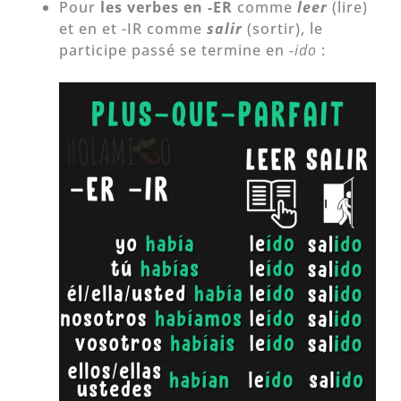
Pour
les verbes en -ER
comme
leer
(lire)
et en et -IR comme
salir
(sortir), le
participe passé se termine en
-ido
: