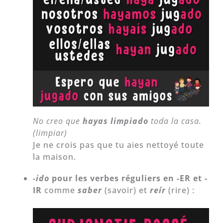
No creo que
hayas
limpiado
toda la casa.
(limpiar)
Je ne crois pas que tu aies nettoyé toute
la maison.
-ido
pour les verbes réguliers en -ER et -
IR
comme
saber
(savoir) et
reír
(rire) :