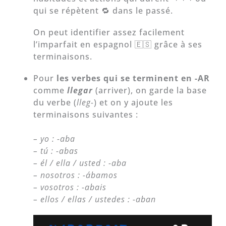
qui se répètent 🔁 dans le passé.
On peut identifier assez facilement
l’imparfait en espagnol 🇪🇸 grâce à ses
terminaisons.
Pour
les verbes qui se terminent en -AR
comme
llegar
(arriver), on garde la base
du verbe (
lleg-
) et on y ajoute les
terminaisons suivantes :
– yo : -aba
– tú : -abas
– él / ella / usted : -aba
– nosotros : -ábamos
– vosotros : -abais
– ellos / ellas / ustedes : -aban