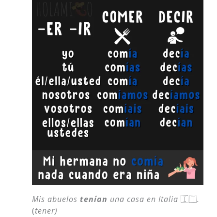
Mis abuelos
tenían
una casa en Italia
🇮🇹
.
(
tener)