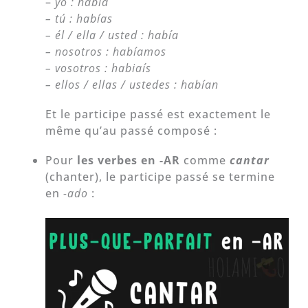
–
yo : había
– tú : habías
– él / ella / usted : había
– nosotros : habíamos
– vosotros : habiaís
– ellos / ellas / ustedes : habían
Et le participe passé est exactement le
même qu’au passé composé :
Pour
les verbes en -AR
comme
cantar
(chanter), le participe passé se termine
en
-ado
: