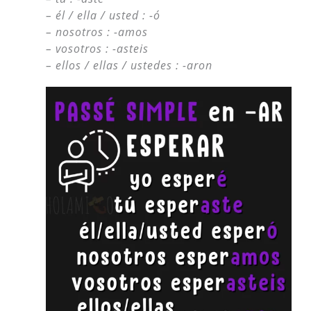
– él / ella / usted : -ó
– nosotros : -amos
– vosotros : -asteis
– ellos / ellas / ustedes : -aron