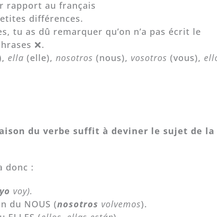
r rapport au français
tites différences.
es, tu as dû remarquer qu’on n’a pas écrit le
phrases ❌.
),
ella
(elle),
nosotros
(nous),
vosotros
(vous),
ell
aison du verbe suffit à deviner le sujet de la
a donc :
yo
voy).
son du NOUS (
nosotros
volvemos
).
du ELLES (
ellos, ellas están
).