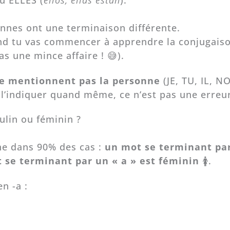
nnes ont une terminaison différente.
uand tu vas commencer à apprendre la conjugais
s une mince affaire ! 😅).
e mentionnent pas la personne
(JE, TU, IL, N
de l’indiquer quand même, ce n’est pas une erreu
ulin ou féminin ?
ne dans 90% des cas :
un mot se terminant par
ot se terminant par un « a » est féminin
🚺.
n -a :