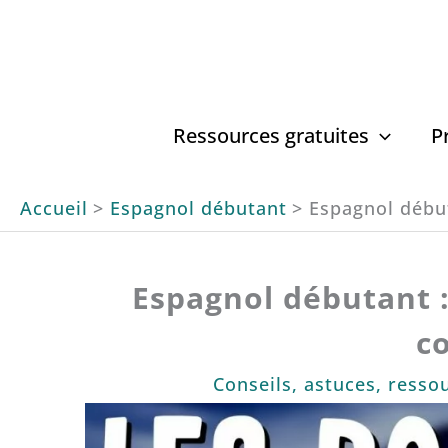
Aller
au
contenu
Ressources gratuites
P
Accueil
Espagnol débutant
Espagnol débu
Espagnol débutant :
c
Conseils, astuces, resso