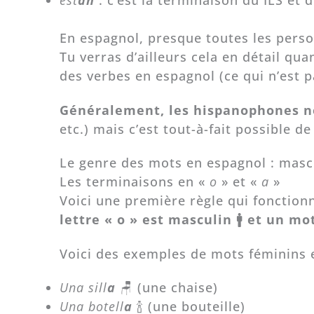
En espagnol, presque toutes les perso
Tu verras d’ailleurs cela en détail q
des verbes en espagnol (ce qui n’est pa
Généralement, les hispanophones n
etc.) mais c’est tout-à-fait possible 
Le genre des mots en espagnol : masc
Les terminaisons en «
o
» et «
a
»
Voici une première règle qui fonction
lettre « o » est masculin 🚹 et un m
Voici des exemples de mots féminins e
Una sill
a
🪑 (une chaise)
Una botell
a
🍾 (une bouteille)