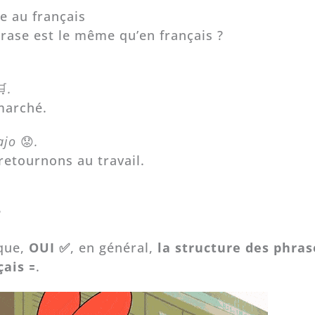
e au français
hrase est le même qu’en français ?
🛒
.
rmarché.
bajo
😟
.
etournons au travail.
?
 que,
OUI ✅
, en général,
la structure des phras
çais
🟰.