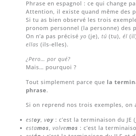
Phrase en espagnol : ce qui change pa
Attention, il existe quand même des pe
Si tu as bien observé les trois exempl
pronom personnel (la personne) des 
On n’a pas précisé
yo
(je),
tú
(tu),
él
(il
ellas
(ils-elles).
¿Pero… por qué?
Mais… pourquoi ?
Tout simplement parce que
la termin
phrase
.
Si on reprend nos trois exemples, on 
est
oy
,
v
oy
: c’est la terminaison du JE (
esta
mos
,
volve
mos
: c’est la terminai
est
án
: c’est la terminaison du ILS et 