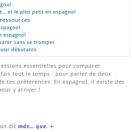
agnol
t… et le plus petit en espagnol
t ressources
espagnol
n espagnol
parer sans se tromper
pour débutants
ressions essentielles pour comparer
fais tout le temps : pour parler de deux
 tes préférences. En espagnol, il existe des
pour y arriver !
l
 on dit
más… que
.
➕