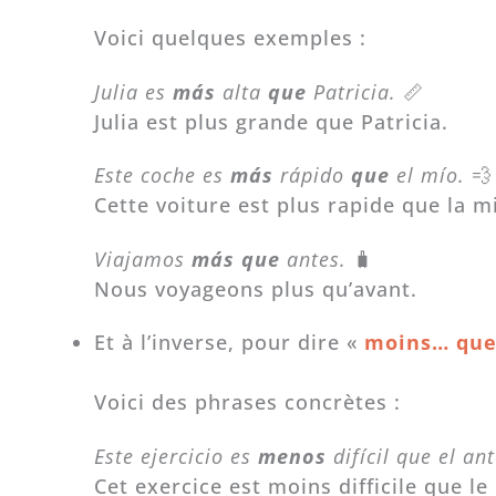
Voici quelques exemples :
Julia es
más
alta
que
Patricia.
📏
Julia est plus grande que Patricia.
Este coche es
más
rápido
que
el mío.
💨
Cette voiture est plus rapide que la m
Viajamos
más que
antes.
🧳
Nous voyageons plus qu’avant.
Et à l’inverse, pour dire «
moins… qu
Voici des phrases concrètes :
Este ejercicio es
menos
difícil que el an
Cet exercice est moins difficile que le