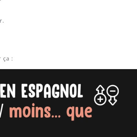
r.

 ça :