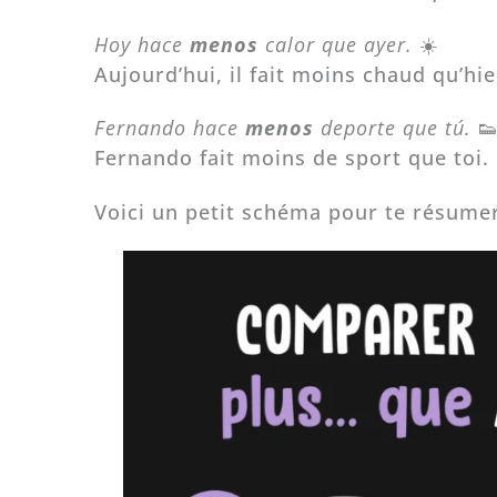
Hoy hace
menos
calor que ayer.
☀️
Aujourd’hui, il fait moins chaud qu’hie
Fernando hace
menos
deporte que tú.

Fernando fait moins de sport que toi.
Voici un petit schéma pour te résumer