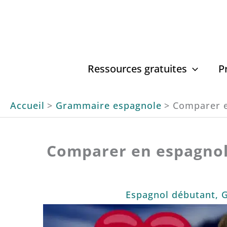
Aller
au
contenu
Ressources gratuites
P
Accueil
Grammaire espagnole
Comparer e
Comparer en espagnol 
Espagnol débutant
,
G