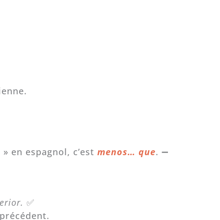
ienne.
e
» en espagnol, c’est
menos… que
. ➖
terior.
✅
 précédent.