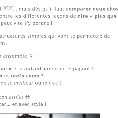
l 🇪🇸… mais dès qu’il faut
comparer deux cho
 entre les différentes façons de
dire « plus que
 peut vite s’y perdre !
 structures simples qui vont te permettre de
nt.
ça ensemble 💡 :
que »
et «
autant que »
en espagnol ?
o
et
tanto como
?
me
le meilleur
ou
le pire
?
con estilo!
😎
er… et avec style !