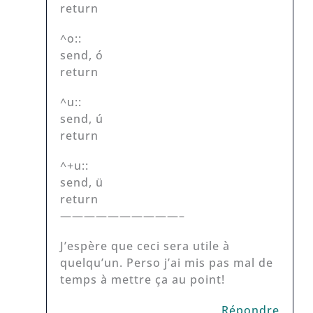
return
^o::
send, ó
return
^u::
send, ú
return
^+u::
send, ü
return
——————————–
J’espère que ceci sera utile à
quelqu’un. Perso j’ai mis pas mal de
temps à mettre ça au point!
Répondre