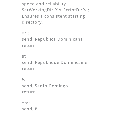
speed and reliability.
SetWorkingDir %A_ScriptDir% ;
Ensures a consistent starting
directory.
^r::
send, Republica Dominicana
return
!r::
send, République Dominicaine
return
!s::
send, Santo Domingo
return
^n::
send, ñ