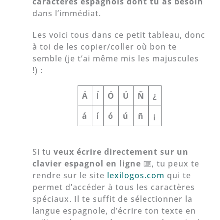
caractères espagnols dont tu as besoin
dans l’immédiat.
Les voici tous dans ce petit tableau, donc
à toi de les copier/coller où bon te
semble (je t’ai même mis les majuscules
!) :
Á
Í
Ó
Ú
Ñ
¿
á
í
ó
ú
ñ
¡
Si tu
veux écrire directement sur un
clavier espagnol en ligne
⌨️, tu peux te
rendre sur le site
lexilogos.com
qui te
permet d’accéder à tous les caractères
spéciaux. Il te suffit de sélectionner la
langue espagnole, d’écrire ton texte en