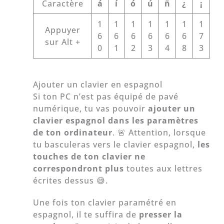
Caractère
á
í
ó
ú
ñ
¿
¡
1
1
1
1
1
1
1
Appuyer
6
6
6
6
6
6
7
sur Alt +
0
1
2
3
4
8
3
Ajouter un clavier en espagnol
Si ton PC n’est pas équipé de pavé
numérique, tu vas pouvoir
ajouter un
clavier espagnol dans les paramètres
de ton ordinateur
. 🚨 Attention, lorsque
tu basculeras vers le clavier espagnol,
les
touches de ton clavier ne
correspondront plus
toutes aux lettres
écrites dessus 😅.
Une fois ton clavier paramétré en
espagnol, il te suffira de
presser la