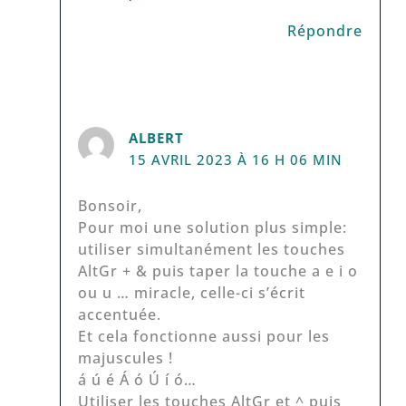
Répondre
ALBERT
15 AVRIL 2023 À 16 H 06 MIN
Bonsoir,
Pour moi une solution plus simple:
utiliser simultanément les touches
AltGr + & puis taper la touche a e i o
ou u … miracle, celle-ci s’écrit
accentuée.
Et cela fonctionne aussi pour les
majuscules !
á ú é Á ó Ú í ó…
Utiliser les touches AltGr et ^ puis