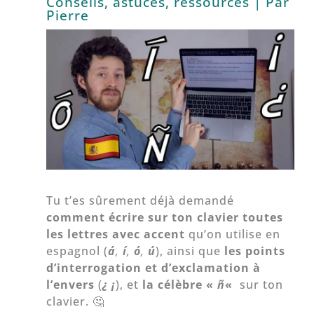
Conseils, astuces, ressources
| Par
Pierre
Tu t’es sûrement déjà demandé
comment écrire sur ton clavier toutes
les lettres avec accent
qu’on utilise en
espagnol (
á
,
í
,
ó
,
ú
), ainsi que
les points
d’interrogation et d’exclamation à
l’envers
(
¿ ¡
), et
la célèbre «
ñ
«
sur ton
clavier. 🤔