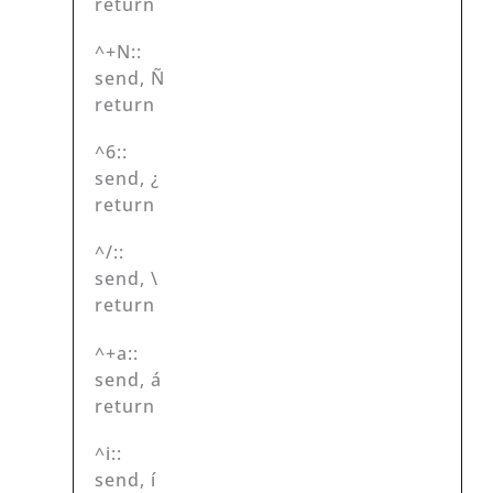
return
^+N::
send, Ñ
return
^6::
send, ¿
return
^/::
send, \
return
^+a::
send, á
return
^i::
send, í