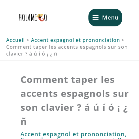
Aller
au
Menu
contenu
Accueil
Accent espagnol et prononciation
Comment taper les accents espagnols sur son
clavier ? á ú í ó ¡ ¿ ñ
Comment taper les
accents espagnols sur
son clavier ? á ú í ó ¡ ¿
ñ
Accent espagnol et prononciation
,