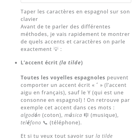
Taper les caractères en espagnol sur son
clavier
Avant de te parler des différentes
méthodes, je vais rapidement te montrer
de quels accents et caractères on parle
exactement 💡 :
L’accent écrit
(la tilde
)
Toutes les voyelles espagnoles
peuvent
comporter un accent écrit «
´
» (l’accent
aigu en français), sauf le Y (qui est une
consonne en espagnol) ! On retrouve par
exemple cet accent dans ces mots :
algod
ó
n
(coton),
m
ú
sica
🎼 (musique),
tel
é
fono
📞 (téléphone).
Et si tu veux tout savoir sur
la tilde