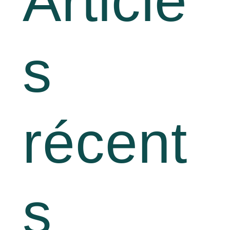
Article
s
récent
s