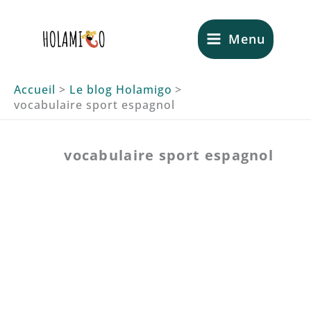
Aller
au
Menu
contenu
Accueil
Le blog Holamigo
vocabulaire sport espagnol
vocabulaire sport espagnol
Le vocabulaire essentiel du
sport en espagnol