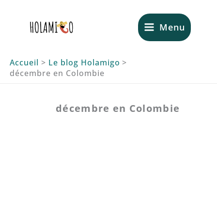
Aller
au
Menu
contenu
Accueil
Le blog Holamigo
décembre en Colombie
décembre en Colombie
Pourquoi les fêtes de décembre
sont incroyables en Colombie ?