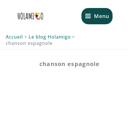
Aller
au
Menu
contenu
Accueil
Le blog Holamigo
chanson espagnole
chanson espagnole
Comment améliorer sa
prononciation espagnole avec
la musique ? (nos astuces)