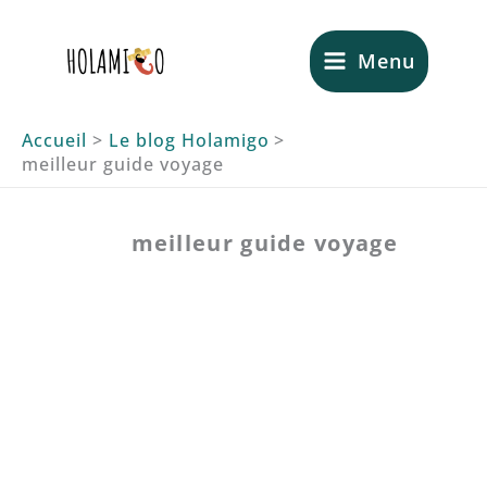
Aller
au
Menu
contenu
Accueil
Le blog Holamigo
meilleur guide voyage
meilleur guide voyage
Quel est le meilleur guide pour
voyager en Espagne et en
Amérique latine ?